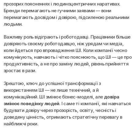
прозорих поясненнях і людиноцентричних наративах. 
Бренди перемагають не гучними заявами — вони 
перемагають досвідом і довірою, підсиленою реальними 
людьми.
Важливу роль відіграють і роботодавці. Працівники більше 
довіряють своєму роботодавцю, ніж урядам чи медіа, 
коли йдеться про впровадження ШІ. Коли компанії чесно 
комунікують, навчають і чітко пояснюють, що ШІ — це про 
продуктивність, а не про заміну людей, рівень прийняття 
зростає в рази.
Зрештою, ключ до успішної трансформації з 
використанням ШІ — не лише технічний, а й 
комунікаційний. ШІ змінює бізнес-моделі, але 
довіра 
змінює поведінку людей
. І саме ті компанії, які навчаться 
будувати довіру через прозорість, освіту, чесність і 
доведену цінність, отримають стратегічну перевагу в 
найближчі роки.