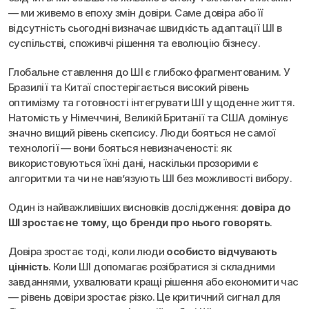
— ми живемо в епоху змін довіри. Саме довіра або її 
відсутність сьогодні визначає швидкість адаптації ШІ в 
суспільстві, споживчі рішення та еволюцію бізнесу.
Глобальне ставлення до ШІ є глибоко фрагментованим. У 
Бразилії та Китаї спостерігається високий рівень 
оптимізму та готовності інтегрувати ШІ у щоденне життя. 
Натомість у Німеччині, Великій Британії та США домінує 
значно вищий рівень скепсису. Люди бояться не самої 
технології — вони бояться невизначеності: як 
використовуються їхні дані, наскільки прозорими є 
алгоритми та чи не нав’язують ШІ без можливості вибору.
Один із найважливіших висновків дослідження: 
довіра до 
ШІ зростає не тому, що бренди про нього говорять
.
Довіра зростає тоді, коли люди 
особисто відчувають 
цінність
. Коли ШІ допомагає розібратися зі складними 
завданнями, ухвалювати кращі рішення або економити час 
— рівень довіри зростає різко. Це критичний сигнал для 