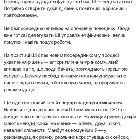
бізнесу: просто додати функції на базі ШІ — недостатньо. 
Потрібно створити досвід, який є помітним, корисним і 
повторюваним.
Це безпосередньо впливає на споживчу поведінку. Люди 
вже готові делегувати ШІ управління фінансами, великі 
покупки і навіть пошук роботи.
На практиці ШІ стає новим посередником у процесі 
ухвалення рішень — алгоритмічним «ринком», який 
впливає на те, що люди бачать, розглядають і зрештою 
купують. Бізнесу необхідно навчитися комунікувати не 
лише з аудиторіями, а й з алгоритмами, що формують 
рекомендації.
Ще один важливий інсайт: 
ієрархія довіри змінилася
. 
Найбільше довіри у питаннях ШІ викликають не CEO, не 
уряди і навіть не галузеві експерти. Найвищий рівень довіри 
мають «люди, схожі на мене» — колеги, друзі, сім’я, 
невеликі спільноти. Майбутнє комунікацій — у 
рекомендаціях рівних, реальних користувацьких кейсах, 