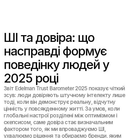
Select Langu
Ua
ШІ та довіра: що
насправді формує
поведінку людей у
2025 році
Звіт Edelman Trust Barometer 2025 показує чіткий
зсув: люди довіряють штучному інтелекту лише
тоді, коли він демонструє реальну, відчутну
цінність у повсякденному житті. За умов, коли
глобальні настрої розділені між оптимізмом і
скепсисом, саме довіра стає визначальним
фактором того, як ми впроваджуємо ШІ,
ухвалюємо рішення та обираємо бренди, яким